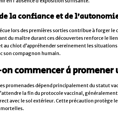
nir en l’absence d’exposition suffisante.
e la confiance et de l’autonomi
ue lors des premières sorties contribue à forger le c
t du maître durant ces découvertes renforce le lien
 au chiot d’appréhender sereinement les situations
vec son compagnon humain.
-on commencer à promener u
les promenades dépend principalement du statut vacc
ttendre la fin du protocole vaccinal, généralement 
irect avec le sol extérieur. Cette précaution protège 
 mortelles.