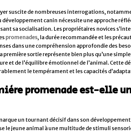
yer suscite de nombreuses interrogations, notamm
du développement canin nécessite une approche réfléc
sant sa socialisation. Les propriétaires novices s’i
les
promenades
, la durée recommandée et les précau
onses dans une compréhension approfondie des beso
première sortie représente bien plus qu’une simple b
re et de l’équilibre émotionnel de l’animal. Cette d
rablement le tempérament et les capacités d’adaptat
mière promenade est-elle u
t marque un tournant décisif dans son développement
se le jeune animal à une multitude de stimuli sensor