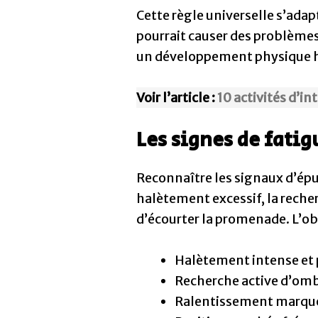
Cette règle universelle s’adapte
pourrait causer des problèmes
un développement physique h
Voir l’article :
10 activités d’in
Les signes de fatig
Reconnaître les signaux d’épui
halètement excessif, la rech
d’écourter la promenade. L’o
Halètement intense et
Recherche active d’omb
Ralentissement marqué 