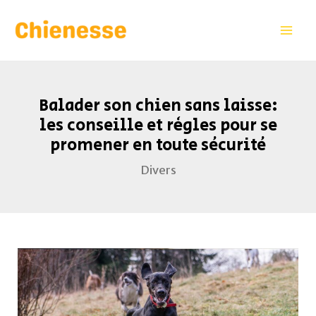
Aller
Navigation
Mai
au
des
Men
contenu
articles
Balader son chien sans laisse:
les conseille et règles pour se
promener en toute sécurité
Divers