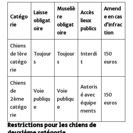
Museliè
Amend
Laisse
Accès
Catégo
re
e en cas
obligat
lieux
rie
obligat
d’infrac
oire
publics
oire
tion
Chiens
de 1ère
Toujour
Toujour
Interdi
150
catégo
s
s
t
euros
rie
Chiens
Autoris
de
Voie
Voie
é avec
150
2ème
publiqu
publiqu
équipe
euros
catégo
e
e
ments
rie
Restrictions pour les chiens de