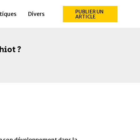
PUBLIER UN
atiques
Divers
ARTICLE
hiot ?
 que son développement dans la