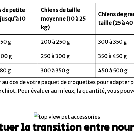
 de petite
Chiens de taille
Chiens de gr
(jusqu’à 10
moyenne (10 à 25
taille (25 à 40
kg)
150 g
200 à 250 g
300 à 350 g
200 g
250 à 300 g
350 à 450 g
180 g
300 à 350 g
450 à 500 g
r au dos de votre paquet de croquettes pour adapter 
e chiot. Pour évaluer au mieux, la quantité, vous pou
er la transition entre nour