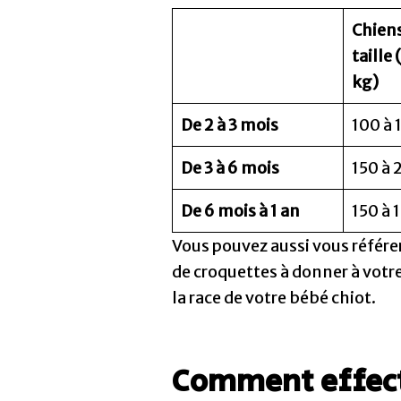
Chiens
taille 
kg)
De 2 à 3 mois
100 à 
De 3 à 6 mois
150 à 
De 6 mois à 1 an
150 à 
Vous pouvez aussi vous référe
de croquettes à donner à votr
la race de votre bébé chiot.
Comment effectu