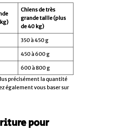
Chiens de très
ande
grande taille (plus
 kg)
de 40 kg)
350 à 450 g
450 à 600 g
600 à 800 g
plus précisément la quantité
vez également vous baser sur
riture pour