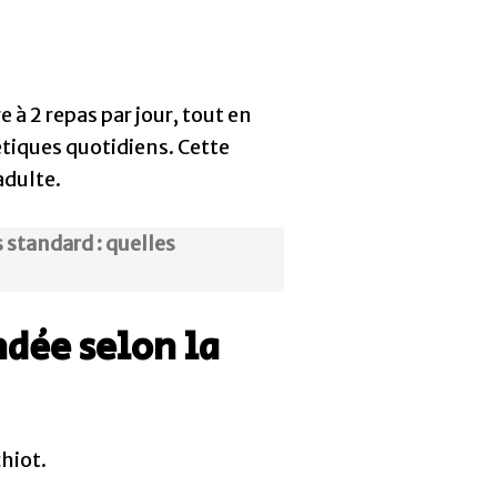
 à 2 repas par jour, tout en
étiques quotidiens. Cette
adulte.
standard : quelles
dée selon la
chiot.