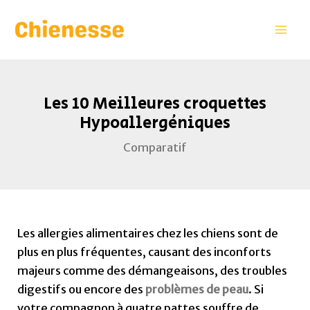
Aller
Navigation
Mai
au
des
Men
contenu
articles
Les 10 Meilleures croquettes
Hypoallergéniques
Comparatif
Les allergies alimentaires chez les chiens sont de
plus en plus fréquentes, causant des inconforts
majeurs comme des démangeaisons, des troubles
digestifs ou encore des
problèmes de peau
. Si
votre compagnon à quatre pattes souffre de