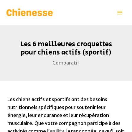
Aller
Navigation
Mai
au
des
Men
contenu
articles
Les 6 meilleures croquettes
pour chiens actifs (sportif)
Comparatif
Les chiens actifs et sportifs ont des besoins
nutritionnels spécifiques pour soutenir leur
énergie, leur endurance et leur récupération
musculaire. Que votre compagnon participe à des
activités comme
l’agility
, la randonnée, ou qu’il soit